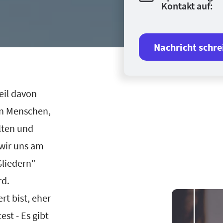
Kontakt auf:
Nachricht schre
eil davon
en Menschen,
lten und
 wir uns am
Gliedern"
rd.
rt bist, eher
est - Es gibt